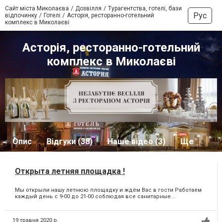
Сайт міста Миколаєва
Дозвілля
Турагентства, готелі, бази
Рус
відпочинку
Готелі
Асторія, ресторанно-готельний
комплекс в Миколаєві
Асторія, ресторанно-готельний
комплекс в Миколаєві
Опис
Відгуки (38)
Наше відео (3)
Ще
Открыта летняя площадка !
Мы открыли нашу летнюю площадку и ждём Вас в гости Работаем
каждый день с 9-00 до 21-00 соблюдая все санитарные...
19 травня 2020 р.