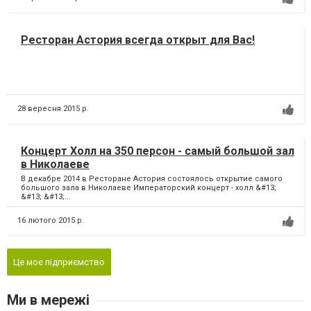
Ресторан Астория всегда открыт для Вас!
28 вересня 2015 р.
Концерт Холл на 350 персон - самый большой зал
в Николаеве
В декабре 2014 в Ресторане Астория состоялось открытие самого
большого зала в Николаеве Императорский концерт - холл &#13;
&#13; &#13;...
16 лютого 2015 р.
Це моє підприємство
Ми в мережі